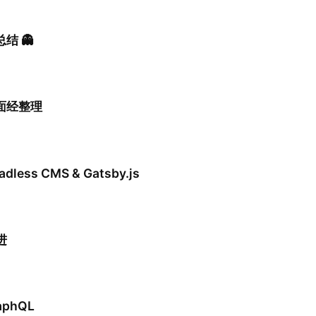
总结 👻
招面经整理
eadless CMS & Gatsby.js
进
aphQL