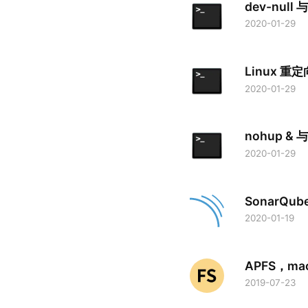
dev-null 与
2020-01-29
Linux 重定
2020-01-29
nohup & 与
2020-01-29
SonarQube
2020-01-19
APFS，ma
2019-07-23