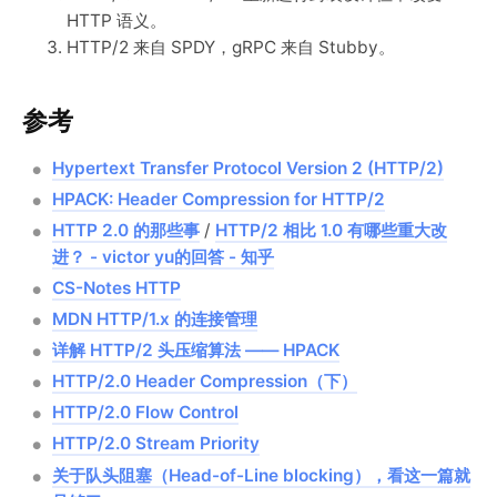
HTTP 语义。
HTTP/2 来自 SPDY，gRPC 来自 Stubby。
参考
Hypertext Transfer Protocol Version 2 (HTTP/2)
HPACK: Header Compression for HTTP/2
HTTP 2.0 的那些事
/
HTTP/2 相比 1.0 有哪些重大改
进？ - victor yu的回答 - 知乎
CS-Notes HTTP
MDN HTTP/1.x 的连接管理
详解 HTTP/2 头压缩算法 —— HPACK
HTTP/2.0 Header Compression（下）
HTTP/2.0 Flow Control
HTTP/2.0 Stream Priority
关于队头阻塞（Head-of-Line blocking），看这一篇就