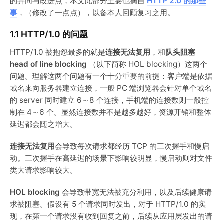
的异同与改进点，本文此部分主要也摘自
HTTP 2.0 的那些
事
，（修改了一点点），以备本人回顾复习之用。
1.1 HTTP/1.0 的问题
HTTP/1.0 被抱怨最多的就是
连接无法复用
，和
队头阻塞
head of line blocking
（以下简称 HOL blocking）这两个
问题。理解这两个问题有一个十分重要的前提：客户端是依据
域名来向服务器建立连接，一般 PC 端浏览器会针对单个域名
的 server 同时建立 6～8 个连接，手机端的连接数则一般控
制在 4～6 个。显然连接数并不是越多越好，资源开销和整体
延迟都会随之增大。
连接无法复用
会导致每次请求都经历 TCP 的三次握手和慢启
动。三次握手在高延迟的场景下影响较明显，慢启动则对文件
类大请求影响较大。
HOL blocking
会导致带宽无法被充分利用，以及后续健康请
求被阻塞。假设有 5 个请求同时发出，对于 HTTP/1.0 的实
现，在第一个请求没有收到回复之前，后续从应用层发出的请