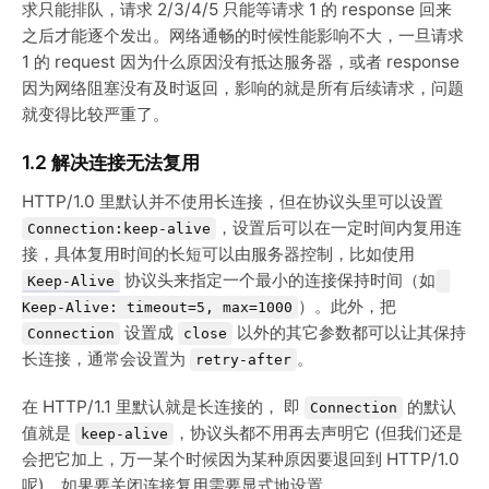
求只能排队，请求 2/3/4/5 只能等请求 1 的 response 回来
之后才能逐个发出。网络通畅的时候性能影响不大，一旦请求
1 的 request 因为什么原因没有抵达服务器，或者 response
因为网络阻塞没有及时返回，影响的就是所有后续请求，问题
就变得比较严重了。
1.2 解决连接无法复用
HTTP/1.0 里默认并不使用长连接，但在协议头里可以设置
，设置后可以在一定时间内复用连
Connection:keep-alive
接，具体复用时间的长短可以由服务器控制，比如使用
协议头来指定一个最小的连接保持时间（如
Keep-Alive
）。此外，把
Keep-Alive: timeout=5, max=1000
设置成
以外的其它参数都可以让其保持
Connection
close
长连接，通常会设置为
。
retry-after
在 HTTP/1.1 里默认就是长连接的， 即
的默认
Connection
值就是
，协议头都不用再去声明它 (但我们还是
keep-alive
会把它加上，万一某个时候因为某种原因要退回到 HTTP/1.0
呢)。如果要关闭连接复用需要显式地设置