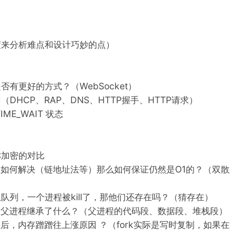
度来分析难点和设计巧妙的点）
有更好的方式？（WebSocket）
DHCP、RAP、DNS、HTTP握手、HTTP请求）
IME_WAIT 状态
称加密的对比
冲突了如何解决（链地址法等）那么如何保证仍然是O1的？（双
队列，一个进程被kill了，那他们还存在吗？（猜存在）
，从父进程继承了什么？（父进程的代码段、数据段、堆栈段）
程后，内存蹭蹭往上涨原因 ？（fork实际是写时复制，如果在