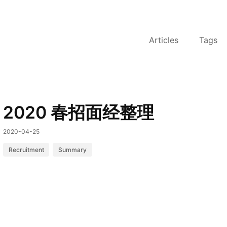
Articles
Tags
2020 春招面经整理
2020-04-25
Recruitment
Summary