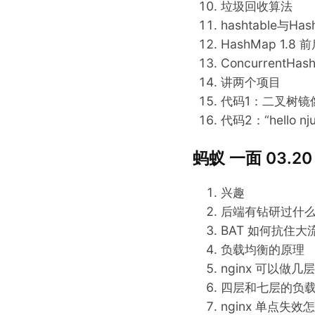
垃圾回收算法
hashtable与Ha
HashMap 1.8
ConcurrentHa
讲两个项目
代码1：二叉树镜
代码2：“hello nj
蚂蚁 一面 03.20
兴趣
后端有钻研过什
BAT 如何抗住
负载均衡的原理
nginx 可以做
四层和七层的负
nginx 单点失效