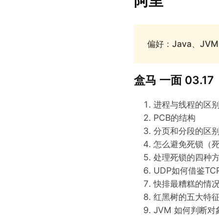
阿里
偏好：Java、JV
盒马 一面 03.17
进程与线程的区
PCB的结构
分页和分段的区
怎么避免死锁（
处理死锁的四种
UDP如何借鉴TC
快排最糟糕的情
红黑树的五大特
JVM 如何判断