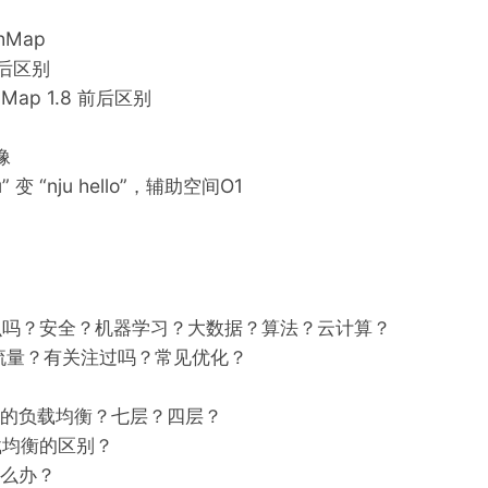
shMap
 前后区别
shMap 1.8 前后区别
像
u” 变 “nju hello”，辅助空间O1
么吗？安全？机器学习？大数据？算法？云计算？
大流量？有关注过吗？常见优化？
几层的负载均衡？七层？四层？
载均衡的区别？
怎么办？