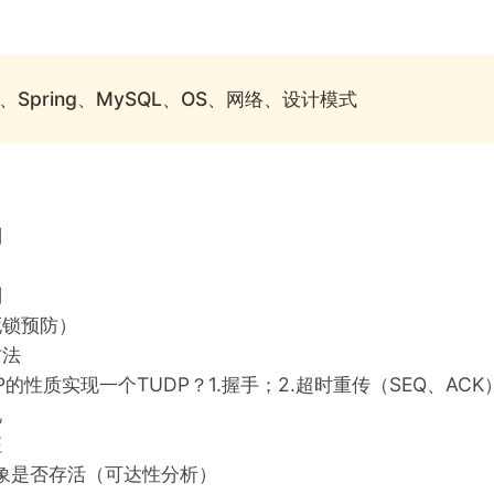
M、Spring、MySQL、OS、网络、设计模式
别
别
死锁预防）
方法
P的性质实现一个TUDP？1.握手；2.超时重传（SEQ、ACK
况
征
对象是否存活（可达性分析）