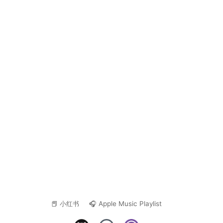
📕 小红书
🎧 Apple Music Playlist