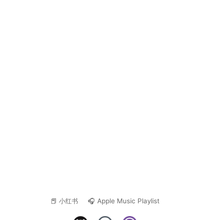
📕 小红书
🎧 Apple Music Playlist