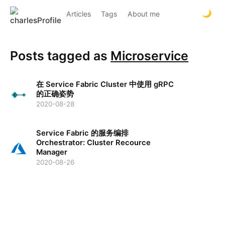
Articles
Tags
About me
Posts tagged as
Microservice
在 Service Fabric Cluster 中使用 gRPC
的正确姿势
2020-08-28
Service Fabric 的服务编排
Orchestrator: Cluster Recource
Manager
2020-08-26