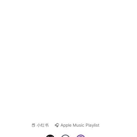
📕 小红书
🎧 Apple Music Playlist